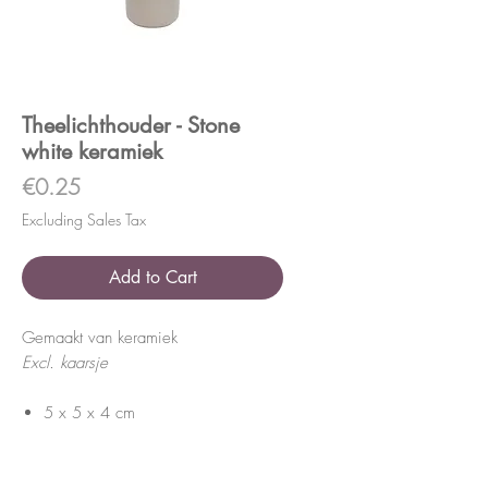
Theelichthouder - Stone
white keramiek
Price
€0.25
Excluding Sales Tax
Add to Cart
Gemaakt van keramiek
Excl. kaarsje
5 x 5 x 4 cm