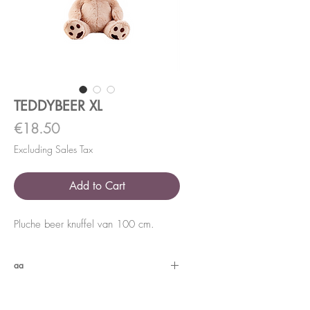
TEDDYBEER XL
Price
€18.50
Excluding Sales Tax
Add to Cart
Pluche beer knuffel van 100 cm.
aa