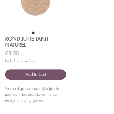
ROND JUTTE TAPIJT
NATUREL
Price
€8.50
Excluding Sales Tax
Add to Cart
Vervaardigd van natuurlijke jute in
neutrale tinten die elke ruimte een
rustige uitstraling geven.