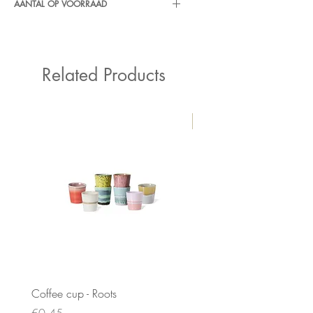
AANTAL OP VOORRAAD
3 stuks
Related Products
New
Coffee cup - Roots
Parasol | Simo - (Ø230 c
Price
Sale Price
€0.45
From
€19.50