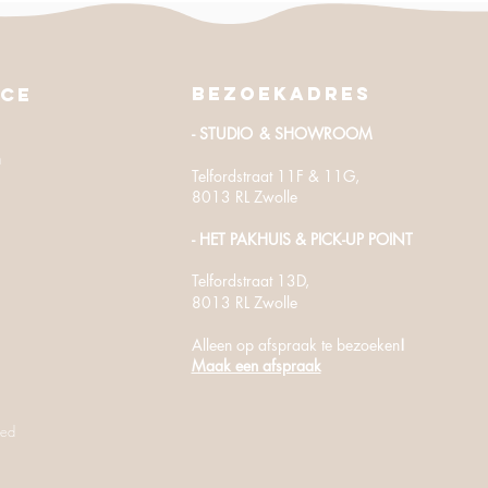
Bezoekadres
ice
- STUDIO
& SHOWROOM
n
Telfordstraat 11F & 11G,
8013 RL Zwolle
- HET PAKHUIS
​ & PICK-UP POINT
Telfordstraat
13D,
8013 RL Zwolle
Alleen op afspraak te bezoeken
!
Maak een afspraak
ved