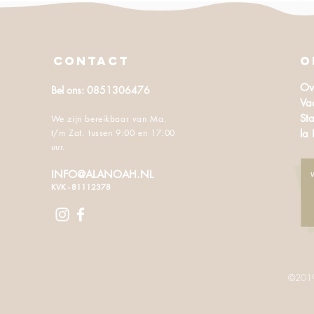
CONTACT
O
Ov
Bel ons: 0851306476
Va
Sta
We zijn bereikbaar van Ma.
t/m Zat. tussen 9:00 en 17:00
la
uur.
INFO@ALANOAH.NL
KVK - 81112378
©2019 