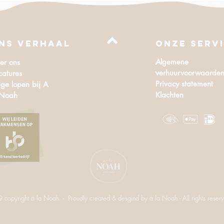
NS VERHAAL
Onze serv
Algemene
er ons
verhuurvoorwaarde
catures
Privacy statement
ge lopen bij A
Klachten
 Noah
copyright á la Noah - Proudly created & desgind by á la Noah - All rights reser