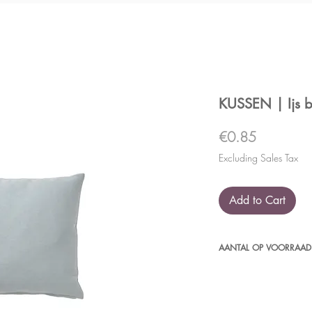
KUSSEN | Ijs 
Price
€0.85
Excluding Sales Tax
Add to Cart
AANTAL OP VOORRAAD
6 stuks