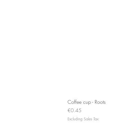
Coffee cup - Roots
Price
€0.45
Excluding Sales Tax