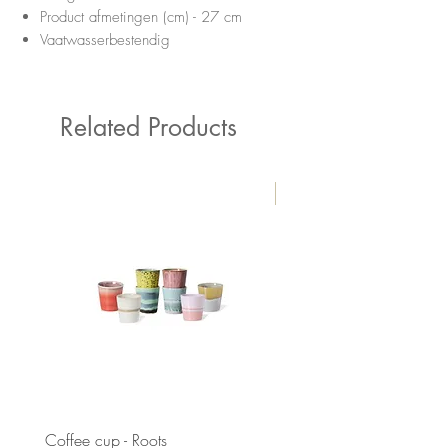
Product afmetingen (cm) - 27 cm
Vaatwasserbestendig
Related Products
New
Coffee cup - Roots
Parasol | Simo - (Ø230 c