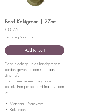
Bord Kakigroen | 27cm
Price
€0.75
Excluding Sales Tax
Add to Cart
Deze prachtige uniek handgemaakt
borden geven meteen sfeer aan je
diner tafel.
Combineer ze met ons gouden
bestek. Een perfect combinatie vinden
wij.
Materiaal - Stoneware
Kakigroen