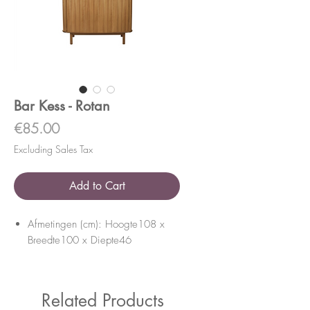
Bar Kess - Rotan
Price
€85.00
Excluding Sales Tax
Add to Cart
Afmetingen (cm): Hoogte108 x
Breedte100 x Diepte46
Related Products