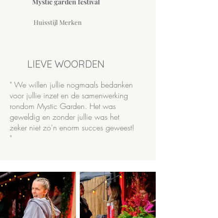
Mystic garden festival
Huisstijl Merken
LIEVE WOORDEN
" We willen jullie nogmaals bedanken
voor jullie inzet en de samenwerking
rondom Mystic Garden. Het was
geweldig en zonder jullie was het
zeker niet zo'n enorm succes geweest!
"