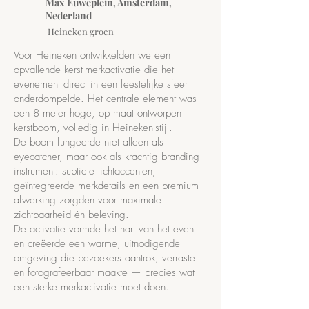
Max Euweplein, Amsterdam,
Nederland
Heineken groen
Voor Heineken ontwikkelden we een
opvallende kerst-merkactivatie die het
evenement direct in een feestelijke sfeer
onderdompelde. Het centrale element was
een 8 meter hoge, op maat ontworpen
kerstboom, volledig in Heineken-stijl.
De boom fungeerde niet alleen als
eyecatcher, maar ook als krachtig branding-
instrument: subtiele lichtaccenten,
geïntegreerde merkdetails en een premium
afwerking zorgden voor maximale
zichtbaarheid én beleving.
De activatie vormde het hart van het event
en creëerde een warme, uitnodigende
omgeving die bezoekers aantrok, verraste
en fotografeerbaar maakte — precies wat
een sterke merkactivatie moet doen.