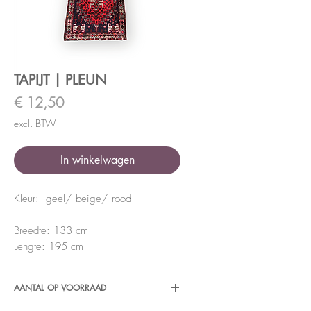
TAPIJT | PLEUN
Prijs
€ 12,50
excl. BTW
In winkelwagen
Kleur: geel/ beige/ rood
Breedte: 133 cm
Lengte: 195 cm
AANTAL OP VOORRAAD