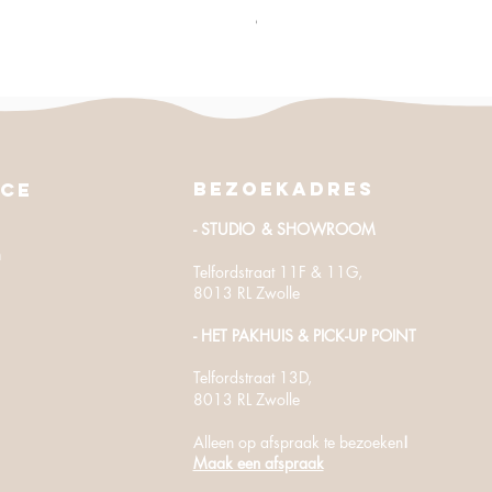
excl. BTW
Bezoekadres
ice
- STUDIO
& SHOWROOM
n
Telfordstraat 11F & 11G,
8013 RL Zwolle
- HET PAKHUIS
​ & PICK-UP POINT
Telfordstraat
13D,
8013 RL Zwolle
Alleen op afspraak te bezoeken
!
Maak een afspraak