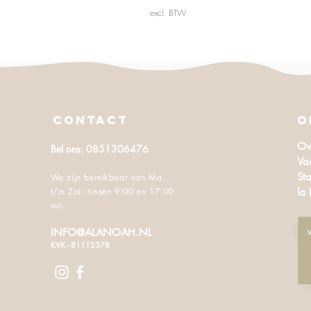
excl. BTW
CONTACT
O
Ov
Bel ons: 0851306476
Va
Sta
We zijn bereikbaar van Ma.
t/m Zat. tussen 9:00 en 17:00
la
uur.
INFO@ALANOAH.NL
KVK - 81112378