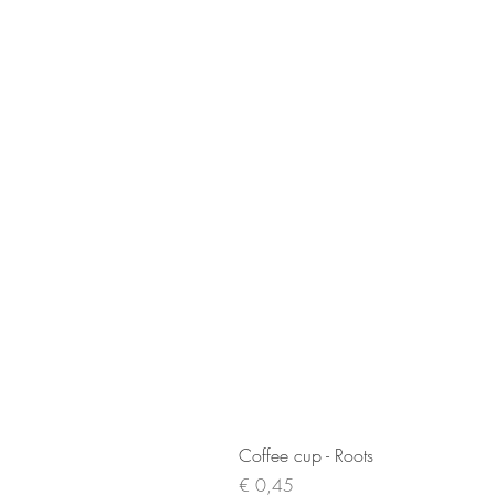
Coffee cup - Roots
Prijs
€ 0,45