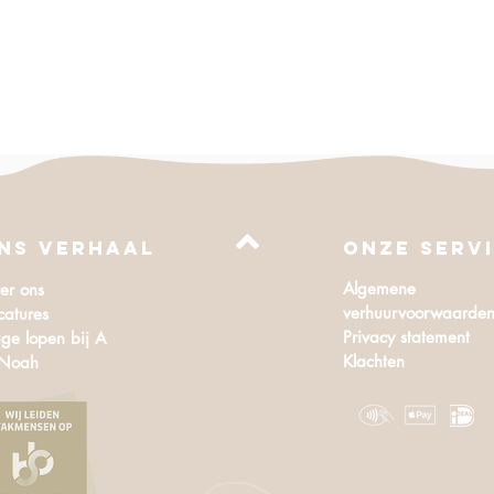
Snel overzicht
NS VERHAAL
Onze serv
Algemene
er ons
verhuurvoorwaarde
catures
Privacy statement
ge lopen bij A
Klachten
 Noah