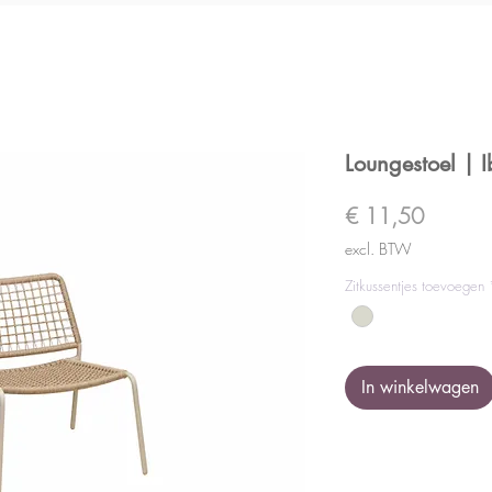
Loungestoel | I
Prijs
€ 11,50
excl. BTW
Zitkussentjes toevoegen
In winkelwagen