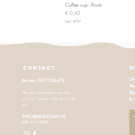
Coffee cup - Roots
Prijs
€ 0,45
excl. BTW
CONTACT
O
Ov
Bel ons: 0851306476
Va
Sta
We zijn bereikbaar van Ma.
t/m Zat. tussen 9:00 en 17:00
la
uur.
INFO@ALANOAH.NL
KVK - 81112378