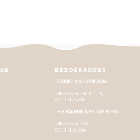
Parasol | Simo - (Ø230 cm)
Verkoopprijs
Vanaf
€ 19,50
excl. BTW
Bezoekadres
ice
- STUDIO
& SHOWROOM
n
Telfordstraat 11F & 11G,
8013 RL Zwolle
- HET PAKHUIS
​ & PICK-UP POINT
Telfordstraat
13D,
8013 RL Zwolle