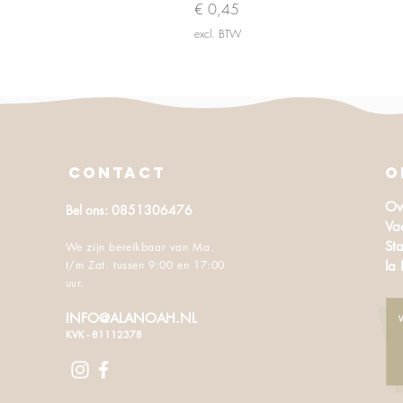
Prijs
€ 0,45
excl. BTW
CONTACT
O
Ov
Bel ons: 0851306476
Va
Sta
We zijn bereikbaar van Ma.
t/m Zat. tussen 9:00 en 17:00
la
uur.
INFO@ALANOAH.NL
KVK - 81112378