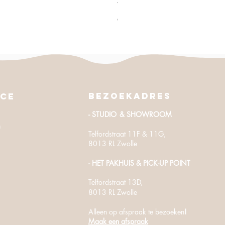
Verkoopprijs
Vanaf
€ 19,50
excl. BTW
Bezoekadres
ice
- STUDIO
& SHOWROOM
n
Telfordstraat 11F & 11G,
8013 RL Zwolle
- HET PAKHUIS
​ & PICK-UP POINT
Telfordstraat
13D,
8013 RL Zwolle
Alleen op afspraak te bezoeken
!
Maak een afspraak