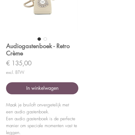
Audiogastenboek - Retro
Crème
Prijs
€ 135,00
excl. BTW
In winkelwagen
Maak je bruiloft onvergetelijk met
een audio gastenboek.
Een audio gastenboek is de perfecte
manier om speciale momenten vast te
leggen.