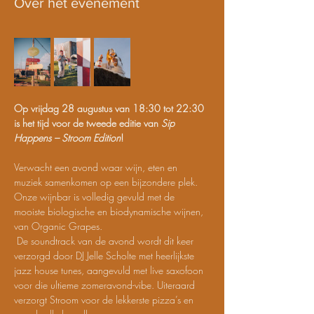
Over het evenement
Op vrijdag 28 augustus van 18:30 tot 22:30 
is het tijd voor de tweede editie van 
Sip 
Happens – Stroom Edition
! 
Verwacht een avond waar wijn, eten en 
muziek samenkomen op een bijzondere plek. 
Onze wijnbar is volledig gevuld met de 
mooiste biologische en biodynamische wijnen, 
van Organic Grapes.
 De soundtrack van de avond wordt dit keer 
verzorgd door DJ Jelle Scholte met heerlijkste 
jazz house tunes, aangevuld met live saxofoon 
voor die ultieme zomeravond-vibe. Uiteraard 
verzorgt Stroom voor de lekkerste pizza’s en 