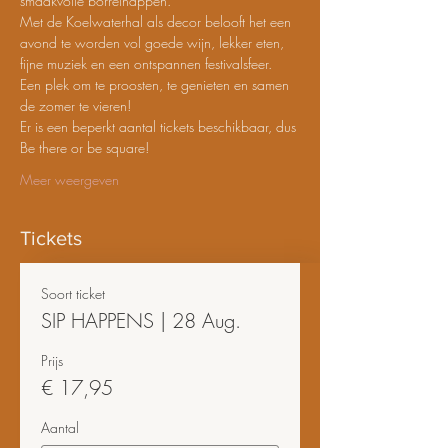
smaakvolle borrelhappen.
Met de Koelwaterhal als decor belooft het een 
avond te worden vol goede wijn, lekker eten, 
fijne muziek en een ontspannen festivalsfeer. 
Een plek om te proosten, te genieten en samen 
de zomer te vieren!
Er is een beperkt aantal tickets beschikbaar, dus 
Be there or be square!
Meer weergeven
Tickets
Soort ticket
SIP HAPPENS | 28 Aug.
Prijs
€ 17,95
Aantal