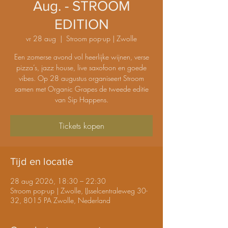
Aug. - STROOM
EDITION
vr 28 aug
  |  
Stroom pop-up | Zwolle
Een zomerse avond vol heerlijke wijnen, verse
pizza’s, jazz house, live saxofoon en goede
vibes. Op 28 augustus organiseert Stroom
samen met Organic Grapes de tweede editie
van Sip Happens.
Tickets kopen
Tijd en locatie
28 aug 2026, 18:30 – 22:30
Stroom pop-up | Zwolle, IJsselcentraleweg 30-
32, 8015 PA Zwolle, Nederland