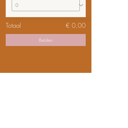
Totaal
€ 0,00
Betalen
Bezoekadres
- STUDIO
& SHOWROOM
Telfordstraat 11F & 11G,
8013 RL Zwolle
- HET PAKHUIS
​ & PICK-UP POINT