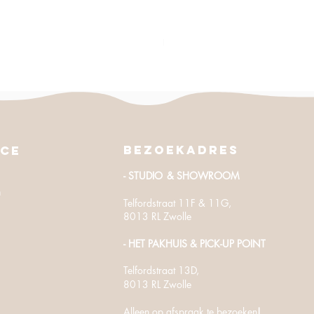
Parasol | Simo - (Ø230 cm)
Sale Price
From
€19.50
Excluding Sales Tax
Bezoekadres
ice
- STUDIO
& SHOWROOM
n
Telfordstraat 11F & 11G,
8013 RL Zwolle
- HET PAKHUIS
​ & PICK-UP POINT
Telfordstraat
13D,
8013 RL Zwolle
Alleen op afspraak te bezoeken
!