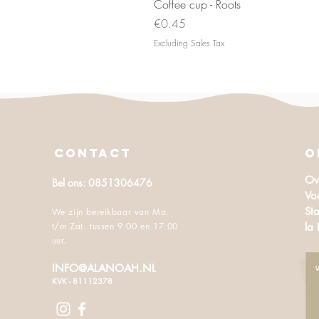
Coffee cup - Roots
Price
€0.45
Excluding Sales Tax
CONTACT
O
Ov
Bel ons: 0851306476
Va
Sta
We zijn bereikbaar van Ma.
t/m Zat. tussen 9:00 en 17:00
la
uur.
INFO@ALANOAH.NL
KVK - 81112378