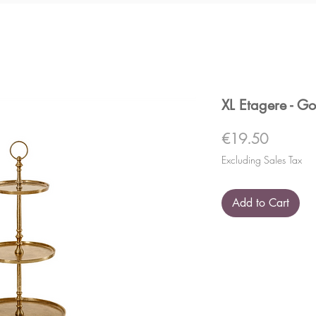
XL Etagere - G
Price
€19.50
Excluding Sales Tax
Add to Cart