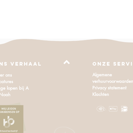
Quick View
NS VERHAAL
Onze serv
Algemene
er ons
verhuurvoorwaarde
catures
Privacy statement
ge lopen bij A
Klachten
 Noah