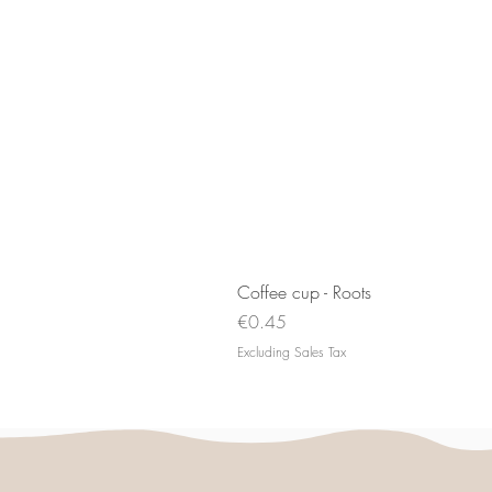
Coffee cup - Roots
Price
€0.45
Excluding Sales Tax