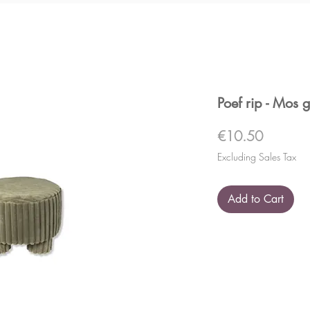
Poef rip - Mos 
Price
€10.50
Excluding Sales Tax
Add to Cart