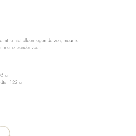
ermt je niet alleen tegen de zon, maar is
m met of zonder voet.
195 cm
eedte: 122 cm