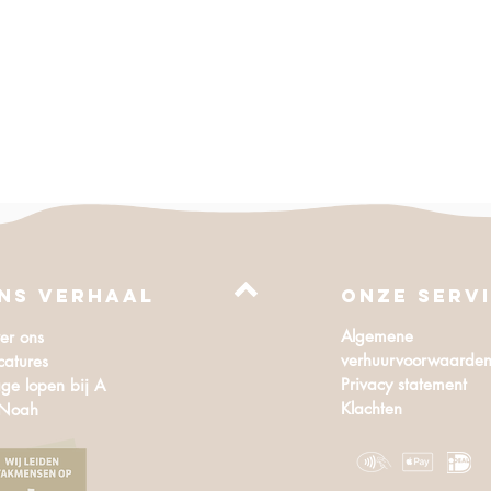
Quick View
NS VERHAAL
Onze serv
Algemene
er ons
verhuurvoorwaarde
catures
Privacy statement
ge lopen bij A
Klachten
 Noah