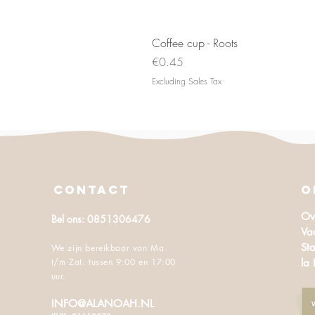
Coffee cup - Roots
Price
€0.45
Excluding Sales Tax
CONTACT
O
Ov
Bel ons: 0851306476
Va
Sta
We zijn bereikbaar van Ma.
t/m Zat. tussen 9:00 en 17:00
la
uur.
INFO@ALANOAH.NL