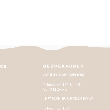
Parasol | Simo - (Ø230 cm)
Sale Price
From
€19.50
Excluding Sales Tax
Bezoekadres
ice
- STUDIO
& SHOWROOM
n
Telfordstraat 11F & 11G,
8013 RL Zwolle
- HET PAKHUIS
​ & PICK-UP POINT
Telfordstraat
13D,