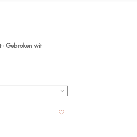
t - Gebroken wit
le
ice