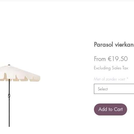
Parasol vierkan
Sa
From
€19.50
Pr
Excluding Sales Tax
Met of zonder voet
*
Select
Add to Cart