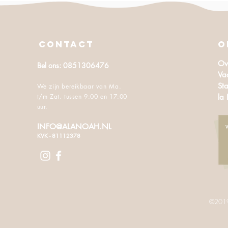
CONTACT
O
Ov
Bel ons: 0851306476
Va
Sta
We zijn bereikbaar van Ma.
t/m Zat. tussen 9:00 en 17:00
la
uur.
INFO@ALANOAH.NL
KVK - 81112378
©2019 