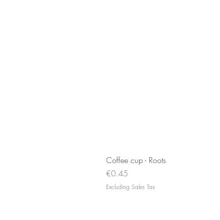
Coffee cup - Roots
Price
€0.45
Excluding Sales Tax