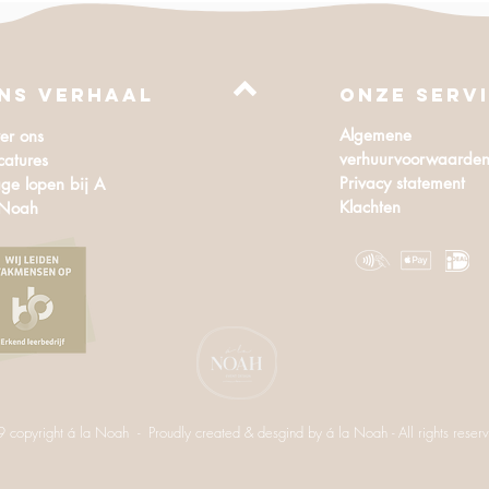
NS VERHAAL
Onze serv
Algemene
er ons
verhuurvoorwaarde
catures
Privacy statement
ge lopen bij A
Klachten
 Noah
copyright á la Noah - Proudly created & desgind by á la Noah - All rights reser