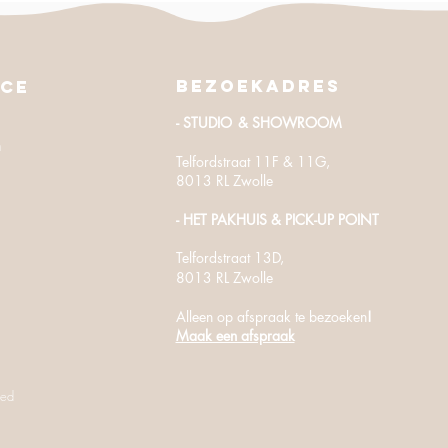
Bezoekadres
ice
- STUDIO
& SHOWROOM
n
Telfordstraat 11F & 11G,
8013 RL Zwolle
- HET PAKHUIS
​ & PICK-UP POINT
Telfordstraat
13D,
8013 RL Zwolle
Alleen op afspraak te bezoeken
!
Maak een afspraak
ved