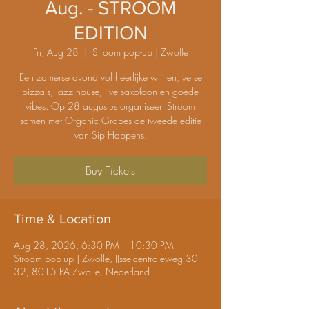
Aug. - STROOM
EDITION
Fri, Aug 28
  |  
Stroom pop-up | Zwolle
Een zomerse avond vol heerlijke wijnen, verse
pizza’s, jazz house, live saxofoon en goede
vibes. Op 28 augustus organiseert Stroom
samen met Organic Grapes de tweede editie
van Sip Happens.
Buy Tickets
Time & Location
Aug 28, 2026, 6:30 PM – 10:30 PM
Stroom pop-up | Zwolle, IJsselcentraleweg 30-
32, 8015 PA Zwolle, Nederland