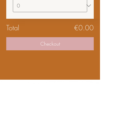
Total
€0.00
Checkout
Bezoekadres
- STUDIO
& SHOWROOM
Telfordstraat 11F & 11G,
8013 RL Zwolle
- HET PAKHUIS
​ & PICK-UP POINT