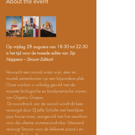
About the event
Op vrijdag 28 augustus van 18:30 tot 22:30 
is het tijd voor de tweede editie van 
Sip 
Happens – Stroom Edition
! 
Verwacht een avond waar wijn, eten en 
muziek samenkomen op een bijzondere plek. 
Onze wijnbar is volledig gevuld met de 
mooiste biologische en biodynamische wijnen, 
van Organic Grapes.
 De soundtrack van de avond wordt dit keer 
verzorgd door DJ Jelle Scholte met heerlijkste 
jazz house tunes, aangevuld met live saxofoon 
voor die ultieme zomeravond-vibe. Uiteraard 
verzorgt Stroom voor de lekkerste pizza’s en 