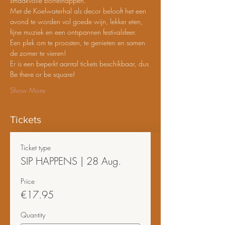
smaakvolle borrelhappen.
Met de Koelwaterhal als decor belooft het een 
avond te worden vol goede wijn, lekker eten, 
fijne muziek en een ontspannen festivalsfeer. 
Een plek om te proosten, te genieten en samen 
de zomer te vieren!
Er is een beperkt aantal tickets beschikbaar, dus 
Be there or be square!
Show More
Tickets
Ticket type
SIP HAPPENS | 28 Aug.
Price
€17.95
Quantity