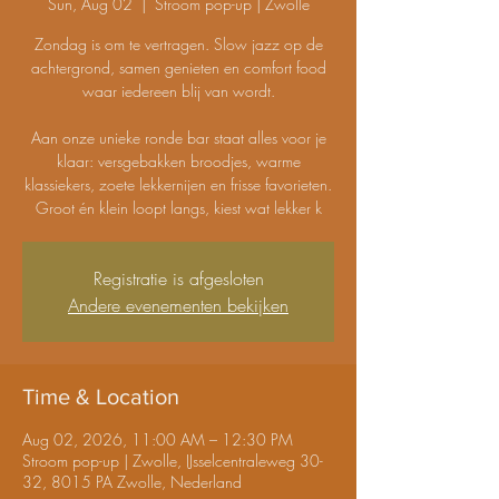
Sun, Aug 02
  |  
Stroom pop-up | Zwolle
Zondag is om te vertragen. Slow jazz op de
achtergrond, samen genieten en comfort food
waar iedereen blij van wordt.
Aan onze unieke ronde bar staat alles voor je
klaar: versgebakken broodjes, warme
klassiekers, zoete lekkernijen en frisse favorieten.
Groot én klein loopt langs, kiest wat lekker k
Registratie is afgesloten
Andere evenementen bekijken
Time & Location
Aug 02, 2026, 11:00 AM – 12:30 PM
Stroom pop-up | Zwolle, IJsselcentraleweg 30-
32, 8015 PA Zwolle, Nederland