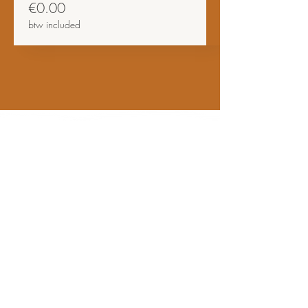
€0.00
btw included
Bezoekadres
- STUDIO
& SHOWROOM
Telfordstraat 11F & 11G,
8013 RL Zwolle
- HET PAKHUIS
​ & PICK-UP POINT
Telfordstraat
13D,
8013 RL Zwolle
Alleen op afspraak te bezoeken
!