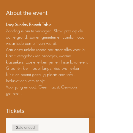
About the event
Lazy Sunday Brunch Table
Zondag is om te vertragen. Slow jazz op de 
achtergrond, samen genieten en comfort food 
waar iedereen blij van wordt.
Aan onze unieke ronde bar staat alles voor je 
klaar: versgebakken broodjes, warme 
klassiekers, zoete lekkernijen en frisse favorieten. 
Groot én klein loopt langs, kiest wat lekker 
klinkt en neemt gezellig plaats aan tafel.
Inclusief een vers sapje.
Voor jong en oud. Geen haast. Gewoon 
genieten.
Tickets
Sale ended