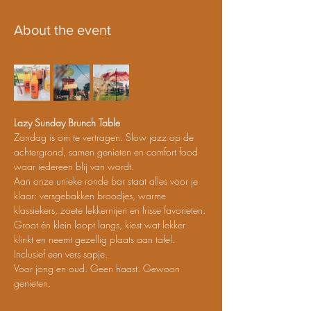
About the event
Lazy Sunday Brunch Table
Zondag is om te vertragen. Slow jazz op de 
achtergrond, samen genieten en comfort food 
waar iedereen blij van wordt.
Aan onze unieke ronde bar staat alles voor je 
klaar: versgebakken broodjes, warme 
klassiekers, zoete lekkernijen en frisse favorieten. 
Groot én klein loopt langs, kiest wat lekker 
klinkt en neemt gezellig plaats aan tafel.
Inclusief een vers sapje.
Voor jong en oud. Geen haast. Gewoon 
genieten.