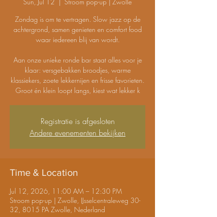
Sun, Jul 12
  |  
Stroom pop-up | Zwolle
Zondag is om te vertragen. Slow jazz op de
achtergrond, samen genieten en comfort food
waar iedereen blij van wordt.
Aan onze unieke ronde bar staat alles voor je
klaar: versgebakken broodjes, warme
klassiekers, zoete lekkernijen en frisse favorieten.
Groot én klein loopt langs, kiest wat lekker k
Registratie is afgesloten
Andere evenementen bekijken
Time & Location
Jul 12, 2026, 11:00 AM – 12:30 PM
Stroom pop-up | Zwolle, IJsselcentraleweg 30-
32, 8015 PA Zwolle, Nederland