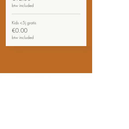
btw included
Kids <5j gratis
€0.00
btw included
Bezoekadres
- STUDIO
& SHOWROOM
Telfordstraat 11F & 11G,
8013 RL Zwolle
- HET PAKHUIS
​ & PICK-UP POINT