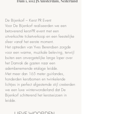
Dam 1, 1012 JS Amsterdam, Nederland
De Bijenkorf – Kerst PR Event
Voor De Bijenkorf realiseerden we een
betoverend kerst-PR event met een
uitverkochte ticketverkoop en een feestelijke
sfeer vanaf het eerste moment.
Het optreden van Yves Berendsen zorgde
voor een warme, muzikale beleving, terwijl
buiten een onvergetelijke lange loper over
het Damrak de gasten naar een
adembenemende etalage leidde.
Met meer dan 165 meter guirlandes,
honderden kerstbomen en twinkelende
lichtjes in perfect afgestemde stijl creëerden
we een luxe winterwonderland dat De
Bijenkorf schitterend het kerstseizoen in
leidde.
LIEVE WOORDEN