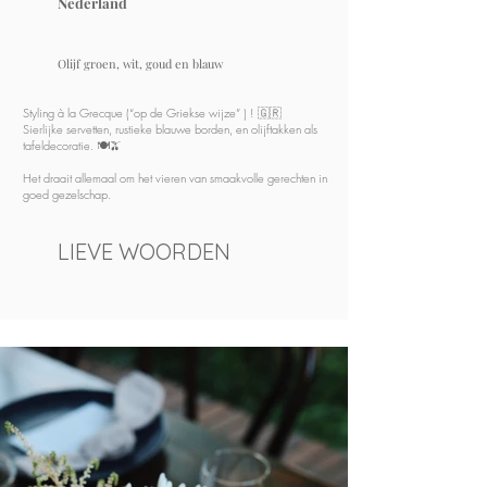
Nederland
Olijf groen, wit, goud en blauw
Styling à la Grecque (“op de Griekse wijze” ) ! 🇬🇷
Sierlijke servetten, rustieke blauwe borden, en olijftakken als
tafeldecoratie. 🍽️🫒
Het draait allemaal om het vieren van smaakvolle gerechten in
goed gezelschap.
LIEVE WOORDEN